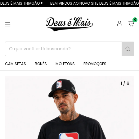
EUS É MAIS THIAGÃO ®
BEM VINDOS AO NOVO SITE DEUS É MAIS THIAGÃO ®
0
CAMISETAS
BONÉS
MOLETONS
PROMOÇÕES
1
/
6