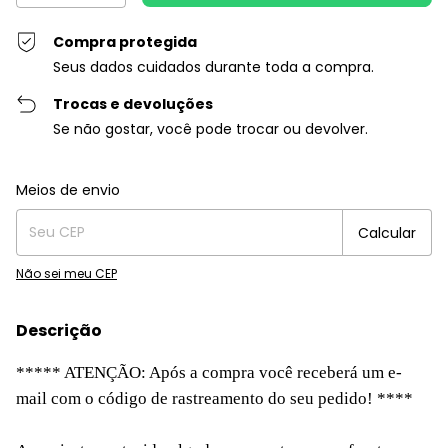
Compra protegida
Seus dados cuidados durante toda a compra.
Trocas e devoluções
Se não gostar, você pode trocar ou devolver.
Entregas para o CEP:
Alterar CEP
Meios de envio
Calcular
Não sei meu CEP
Descrição
***** ATENÇÃO: Após a compra você receberá um e-
mail com o código de rastreamento do seu pedido! ****