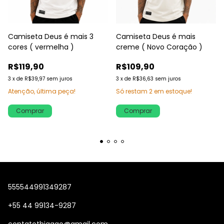
Camiseta Deus é mais 3
Camiseta Deus é mais
cores ( vermelha )
creme ( Novo Coração )
R$119,90
R$109,90
3
x
de
R$39,97
sem juros
3
x
de
R$36,63
sem juros
Atenção, última peça!
Só restam
2
em estoque!
Comprar
Comprar
555544991349287
+55 44 99134-9287