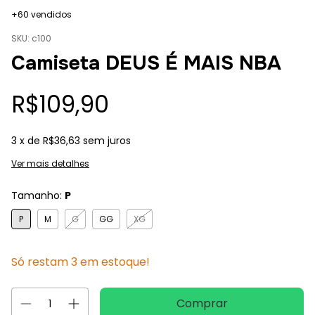
+60 vendidos
SKU:
c100
Camiseta DEUS É MAIS NBA
R$109,90
3
x de
R$36,63
sem juros
Ver mais detalhes
Tamanho:
P
P
M
G
GG
XG
Só restam
3
em estoque!